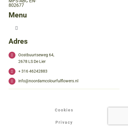
Menu
Toggle
Navigation
Adres
Home
Oostbuurtseweg 64,
2678 LS De Lier
Over Noordam
+ 316 46242883
info@noordamcolourfulflowers.nl
Over ons
Snijhortensia’s
Onze geschiedenis
Cookies
Inspiratie
Privacy
Duurzaam telen