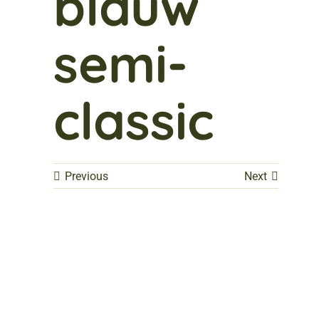
blauw
semi-
classic
Previous
Next
Mix pastel