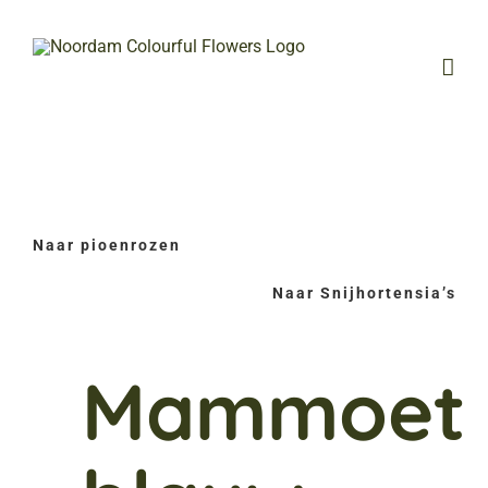
Ga
naar
inhoud
Naar pioenrozen
Naar Snijhortensia’s
Mammoet